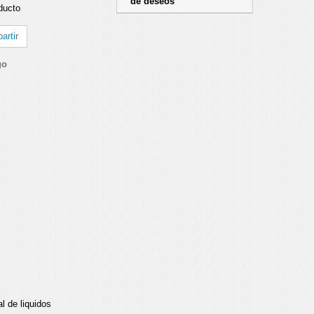
de deseos
ducto
rtir
go
l de liquidos