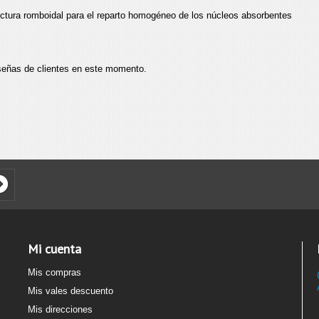
ctura romboidal para el reparto homogéneo de los núcleos absorbentes
señas de clientes en este momento.
Mi cuenta
Mis compras
Mis vales descuento
Mis direcciones