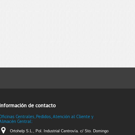
Información de contacto
Oficinas Centrales, Pedidos, Atención al Cliente y
Almacén Central:
Ortohelp S.L., Pol. Industrial Centrovía. c/ Sto. Domingo