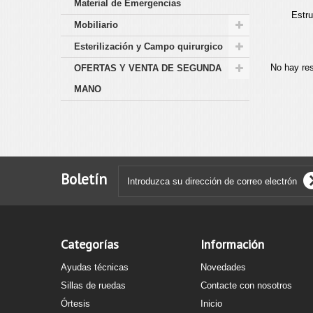
Material de Emergencias
Estru
Mobiliario
Esterilización y Campo quirurgico
No hay re
OFERTAS Y VENTA DE SEGUNDA
MANO
Boletín
Categorías
Información
Ayudas técnicas
Novedades
Sillas de ruedas
Contacte con nosotros
Órtesis
Inicio