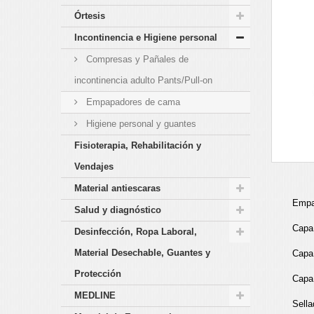
Órtesis
Incontinencia e Higiene personal
Compresas y Pañales de
incontinencia adulto Pants/Pull-on
Empapadores de cama
Higiene personal y guantes
Fisioterapia, Rehabilitación y
Vendajes
Material antiescaras
Empa
Salud y diagnóstico
Capa 
Desinfección, Ropa Laboral,
Material Desechable, Guantes y
Capa 
Protección
Capa 
MEDLINE
Sella